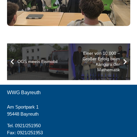
Einer von 10.000 –
Großer Erfolg beim
OGS meets Eismobil
Känguru der
Mathematik
WWG Bayreuth
Am Sportpark 1
95448 Bayreuth
Tel. 0921/251950
Fax: 0921/251953